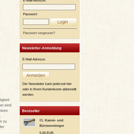
E-Mail-Adresse:
Passwort:
Passwort vergessen?
Newsletter-Anmeldung
E-Mail-Adresse:
Der Newsletter kann jederzeit hier
oder in Ihrem Kundenkonto abbestellt
werden.
digkeit
er sind
etzen
Bestseller
,
01.
Kamm- und
n zu
Bürstenreiniger
der
n
5,00 EUR