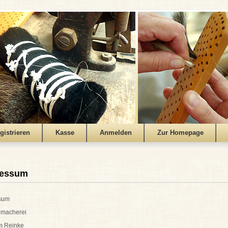
gistrieren
Kasse
Anmelden
Zur Homepage
ressum
sum
nmacherei
m Reinke