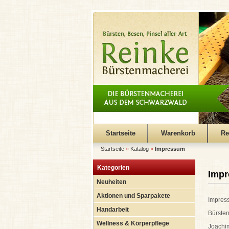
Startseite
Warenkorb
Re
Startseite
»
Katalog
»
Impressum
Kategorien
Imp
Neuheiten
Aktionen und Sparpakete
Impres
Handarbeit
Bürste
Wellness & Körperpflege
Joachi