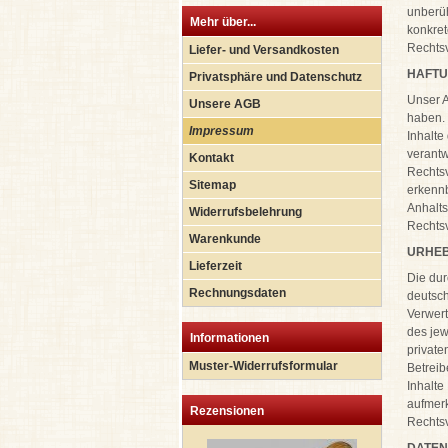
unberüh
Mehr über...
konkre
Rechtsv
Liefer- und Versandkosten
HAFTU
Privatsphäre und Datenschutz
Unser A
Unsere AGB
haben. 
Impressum
Inhalte
verantw
Kontakt
Rechtsv
Sitemap
erkennb
Anhalts
Widerrufsbelehrung
Rechtsv
Warenkunde
URHE
Lieferzeit
Die dur
Rechnungsdaten
deutsch
Verwert
des jew
Informationen
private
Muster-Widerrufsformular
Betreib
Inhalte
aufmer
Rezensionen
Rechtsv