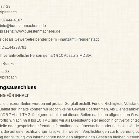
tr. 23
Alpirsbach
n: 07444-4167
: info@buerstenmacherei.de
etpräsenz: www.buerstenmacherei.de
ldet als Gewerbetreibender beim Finanzamt Freudenstadt
D : DE144238781
ich verantwortliche Person gemäß § 10 Absatz 3 MDStV:
m Reinke
str.23
Alpirsbach
ungsausschluss
NG FÜR INHALT
alte unserer Seiten wurden mit größter Sorgfalt erstellt. Für die Richtigkeit, Vollstän
ualität der Inhalte können wir jedoch keine Gewähr übernehmen. Als Diensteanbiet
äß § 7 Abs.1 TMG für eigene Inhalte auf diesen Seiten nach den allgemeinen Ges
ortlich. Nach §§ 8 bis 10 TMG sind wir als Diensteanbieter jedoch nicht verpflichtet
telte oder gespeicherte fremde Informationen zu überwachen oder nach Umstände
n, die auf eine rechtswidrige Tätigkeit hinweisen. Verpflichtungen zur Entfernung o
g der Nutzung von Informationen nach den allgemeinen Gesetzen bleiben hiervo