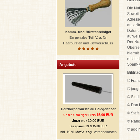
DATEN
Die Nut
Soweit
Adresse
ausdrüc
Datenüb
Kamm- und Bürstenreiniger
aufweis
Ein geniales Teil! V. a. für
Der Nut
Haarbürsten und Klettverschlüss
Übersen
hiermit
rechtli
Spam-Ma
Angebote
Bildna
© Franc
© joegr
© Studi
© Dan R
Heizkörperbürste aus Ziegenhaar
© Stefa
15,00 EUR
Unser bisheriger Preis
Jetzt nur 10,00 EUR
© Rang
Sie sparen 33 % /5,00 EUR
© addIm
inkl. 19 % MwSt. zzgl.
Versandkosten