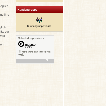
öglich.
Kundengruppe
hne Ihre
Kundengruppe:
Gast
glich.
tte zur
wird
Selected top reviews
urch
There are no reviews
yet.