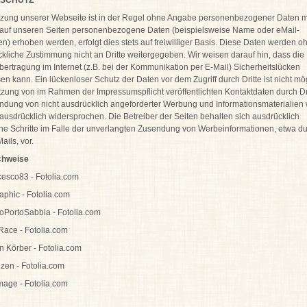
SCHUTZ
zung unserer Webseite ist in der Regel ohne Angabe personenbezogener Daten m
 auf unseren Seiten personenbezogene Daten (beispielsweise Name oder eMail-
n) erhoben werden, erfolgt dies stets auf freiwilliger Basis. Diese Daten werden o
kliche Zustimmung nicht an Dritte weitergegeben. Wir weisen darauf hin, dass die
ertragung im Internet (z.B. bei der Kommunikation per E-Mail) Sicherheitslücken
en kann. Ein lückenloser Schutz der Daten vor dem Zugriff durch Dritte ist nicht mö
zung von im Rahmen der Impressumspflicht veröffentlichten Kontaktdaten durch Dri
dung von nicht ausdrücklich angeforderter Werbung und Informationsmaterialien 
 ausdrücklich widersprochen. Die Betreiber der Seiten behalten sich ausdrücklich
che Schritte im Falle der unverlangten Zusendung von Werbeinformationen, etwa d
ils, vor.
chweise
esco83 - Fotolia.com
aphic - Fotolia.com
oPortoSabbia - Fotolia.com
ace - Fotolia.com
n Körber - Fotolia.com
zen - Fotolia.com
age - Fotolia.com