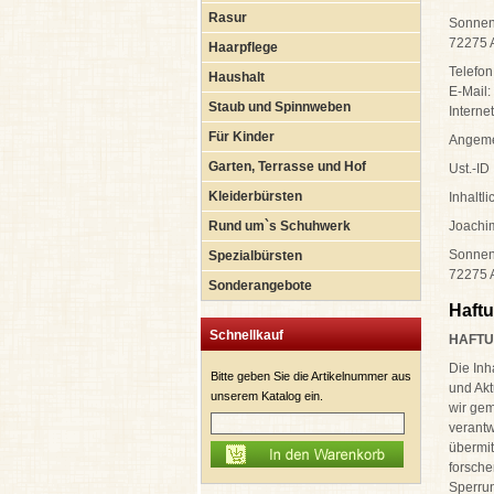
Rasur
Sonnens
72275 
Haarpflege
Telefo
Haushalt
E-Mail
Staub und Spinnweben
Intern
Für Kinder
Angeme
Garten, Terrasse und Hof
Ust.-I
Kleiderbürsten
Inhaltl
Rund um`s Schuhwerk
Joachi
Sonnen
Spezialbürsten
72275 
Sonderangebote
Haft
Schnellkauf
HAFTU
Die Inh
Bitte geben Sie die Artikelnummer aus
und Akt
unserem Katalog ein.
wir gem
verantw
übermit
forsche
Sperrun