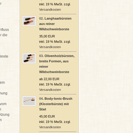
r
inkl. 19 % MwSt. zzgl.
Versandkosten
02.
Langhaarbürsten
aus reiner
Wildschweinborste
nfluss
r die
35,00 EUR
inkl. 19 % MwSt. zzgl.
Versandkosten
03.
Olivenholzbürsten,
nkrete
breite Formen, aus
reiner
Wildschweinborste
ab 22,00 EUR
dem
inkl. 19 % MwSt. zzgl.
Versandkosten
mmung
04.
Body-Ionic-Brush
t vom
(Klosterbürste) mit
n
Stiel
etzung
45,00 EUR
on
inkl. 19 % MwSt. zzgl.
Versandkosten