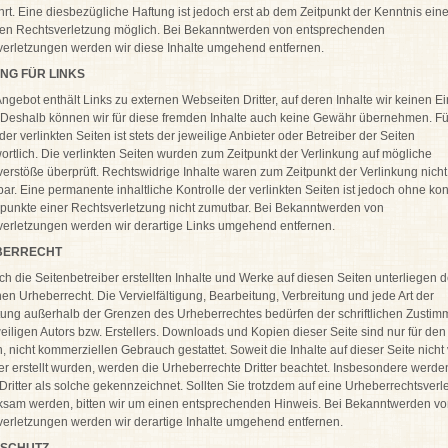
rt. Eine diesbezügliche Haftung ist jedoch erst ab dem Zeitpunkt der Kenntnis eine
ten Rechtsverletzung möglich. Bei Bekanntwerden von entsprechenden
erletzungen werden wir diese Inhalte umgehend entfernen.
NG FÜR LINKS
ngebot enthält Links zu externen Webseiten Dritter, auf deren Inhalte wir keinen Ei
Deshalb können wir für diese fremden Inhalte auch keine Gewähr übernehmen. Fü
 der verlinkten Seiten ist stets der jeweilige Anbieter oder Betreiber der Seiten
ortlich. Die verlinkten Seiten wurden zum Zeitpunkt der Verlinkung auf mögliche
erstöße überprüft. Rechtswidrige Inhalte waren zum Zeitpunkt der Verlinkung nicht
ar. Eine permanente inhaltliche Kontrolle der verlinkten Seiten ist jedoch ohne ko
punkte einer Rechtsverletzung nicht zumutbar. Bei Bekanntwerden von
erletzungen werden wir derartige Links umgehend entfernen.
BERRECHT
ch die Seitenbetreiber erstellten Inhalte und Werke auf diesen Seiten unterliegen 
en Urheberrecht. Die Vervielfältigung, Bearbeitung, Verbreitung und jede Art der
ung außerhalb der Grenzen des Urheberrechtes bedürfen der schriftlichen Zusti
eiligen Autors bzw. Erstellers. Downloads und Kopien dieser Seite sind nur für den
n, nicht kommerziellen Gebrauch gestattet. Soweit die Inhalte auf dieser Seite nich
er erstellt wurden, werden die Urheberrechte Dritter beachtet. Insbesondere werde
 Dritter als solche gekennzeichnet. Sollten Sie trotzdem auf eine Urheberrechtsverl
ksam werden, bitten wir um einen entsprechenden Hinweis. Bei Bekanntwerden v
erletzungen werden wir derartige Inhalte umgehend entfernen.