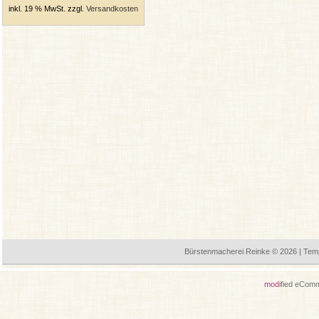
inkl. 19 % MwSt. zzgl.
Versandkosten
Bürstenmacherei Reinke © 2026 | Tem
mod
ified eCom