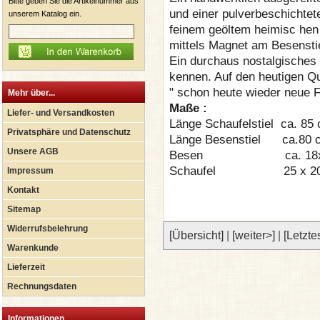
Bitte geben Sie die Artikelnummer aus
und einer pulverbeschichtete
unserem Katalog ein.
feinem geöltem heimisc hen 
mittels Magnet am Besensti
Ein durchaus nostalgisches 
kennen. Auf den heutigen Qu
" schon heute wieder neue 
Mehr über...
Maße :
Liefer- und Versandkosten
Länge Schaufelstiel ca. 85
Privatsphäre und Datenschutz
Länge Besenstiel ca.80
Unsere AGB
Besen ca. 18x3
Schaufel 25 x 2
Impressum
Kontakt
Sitemap
Widerrufsbelehrung
[Übersicht]
|
[weiter>]
|
[Letzte
Warenkunde
Lieferzeit
Rechnungsdaten
Informationen