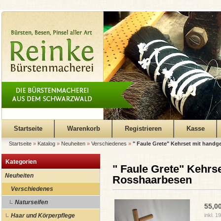
Startseite
Warenkorb
Registrieren
Kasse
Startseite
»
Katalog
»
Neuheiten
»
Verschiedenes
»
" Faule Grete" Kehrset mit han
Kategorien
" Faule Grete" Kehr
Neuheiten
Rosshaarbesen
Verschiedenes
Naturseifen
55,0
Haar und Körperpflege
inkl. 