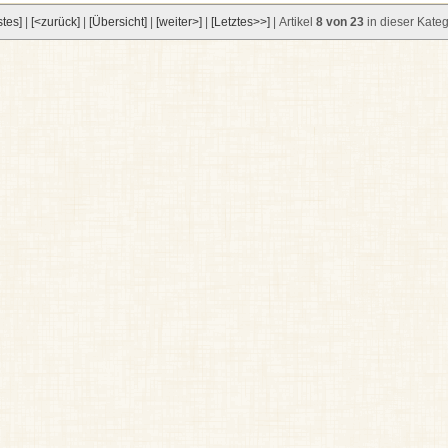
stes]
|
[<zurück]
|
[Übersicht]
|
[weiter>]
|
[Letztes>>]
| Artikel
8 von 23
in dieser Kateg