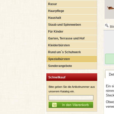
Rasur
Haarpflege
Haushalt
Staub und Spinnweben
Bil
Für Kinder
Garten, Terrasse und Hof
Kleiderbürsten
Rund um`s Schuhwerk
Spezialbürsten
Sonderangebote
Det
Schnellkauf
Ein s
Bitte geben Sie die Artikelnummer aus
nimmt
unserem Katalog ein.
Steck
Obwoh
verwe