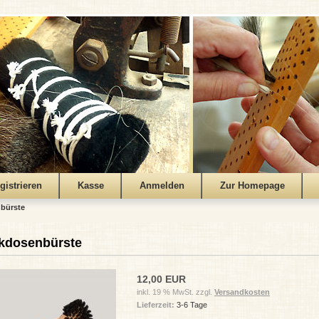
gistrieren
Kasse
Anmelden
Zur Homepage
bürste
kdosenbürste
12,00 EUR
inkl. 19 % MwSt. zzgl.
Versandkosten
Lieferzeit:
3-6 Tage