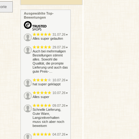
orie
Ausgewählte Top-
Bewertungen
31.07.26
▼
Alles super gelaufen
29.07.26
▼
Auch bei mehrmaligen
Bestellungen stimmt
alles. Sowohl die
Qualität, die prompte
Lieferung und auch das
gute Preis-…
10.07.26
▼
hat super geklappt
10.07.26
▼
Alles super
09.07.26
▼
Schnelle Lieferung,
Gute Ware,
Langzeitverhalten
muss sich aber noch
beweisen
04.07.26
▼