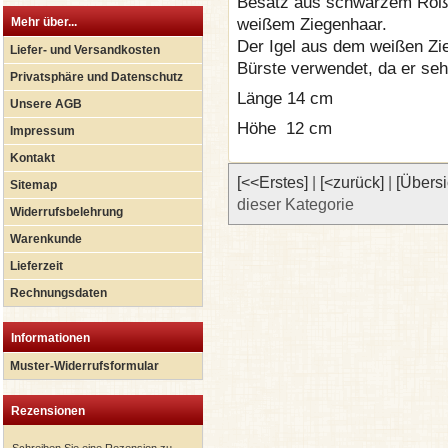
Besatz aus schwarzem Roßha
weißem Ziegenhaar.
Mehr über...
Der Igel aus dem weißen Zi
Liefer- und Versandkosten
Bürste verwendet, da er sehr
Privatsphäre und Datenschutz
Länge 14 cm
Unsere AGB
Höhe
12 cm
Impressum
Kontakt
[<<Erstes]
|
[<zurück]
|
[Übersi
Sitemap
dieser Kategorie
Widerrufsbelehrung
Warenkunde
Lieferzeit
Rechnungsdaten
Informationen
Muster-Widerrufsformular
Rezensionen